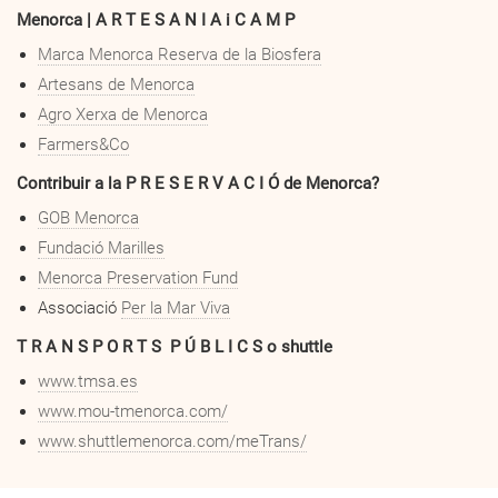
Menorca | A R T E S A N I A i C A M P
Marca Menorca Reserva de la Biosfera
Artesans de Menorca
Agro Xerxa de Menorca
Farmers&Co
Contribuir a la P R E S E R V A C I Ó de Menorca?
GOB Menorca
Fundació Marilles
Menorca Preservation Fund
Associació
Per la Mar Viva
T R A N S P O R T S P Ú B L I C S o shuttle
www.tmsa.es
www.mou-tmenorca.com/
www.shuttlemenorca.com/meTrans/