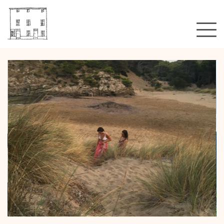
Un hotel?
Habitacions & tarifes
Galeria
Localització
Això és tot?
Blog
Booking