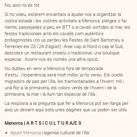
No, aixó no és tot.
Si ho voleu, estarem encantats a ajudar-vos a organitzar la
vostra estada i les vostres activitats a Menorca: platges o far
niente
,
passejades a peu, en BTT o a cavall, sortides al mar, les
festes tradicionals amb els cavalls com autèntics
protagonistes (no us perdeu les Festes de Sant Bartomeu a
Ferreries els 23 i 24 d'agost). Anar cap al Nord o cap al Sud,
descobrir un restaurant creatiu
o tradicional, una boutique
especial...Avorrir-vos és només una altra opció.
No dubteu en venir a Menorca fora de temporada
d'estiu...l'experiència será molt millor, ja ho vereu. Els ocells
migradors de pas per l'illa, les tramontanades a l'hivern,
mil i
una flor
a la
primavera
,
els colors verds de l'hivern i de la
primavera, la mar i la
llum
tan especial de l'illa...
La resposta a la pregunta què fer a Menorca pot ser llarga per
aixó us deixem aquí sota unes pàgines que us poden ser útils.
Menorca | A R T S i C U L T U R A/E S
Apunt Menorca
l'agenda cultural de l'illa