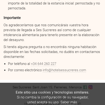
importe de la totalidad de la estancia inicial: pernoctada y no
pernoctada.
Importante
Os agradeceríamos que nos comunicárais vuestra hora
prevista de llegada a Ses Sucreres así como de cualquier
intolerancia alimentaria para tenerlo presente en la elaboración
del desayuno.
Si tenéis alguna pregunta o no encontráis ninguna habitación
disponible en las fechas solicitadas, no dudéis en contactarnos
directamente:
Por teléfono al
+34 644 260 227
Por correo electrónico
info@hotelsessucreres.com
Ses Sucreres
Sant Joan 15,
Ferreries,
Menorca
Este sitio usa cookies y tecnologías similares.
info@hotelsessucreres.com
Si no cambia la configuración de su navegador,
+34 971 37 41 92
+34 644 260 227
usted acepta su uso.
Saber más
.
català
castellano
français
english