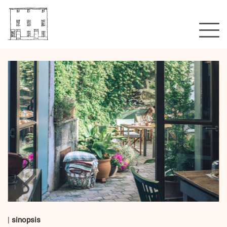
Un hotel?
Habitaciones & tarifas
Galería
Localización
Esto es todo?
Blog
Booking
sinopsis