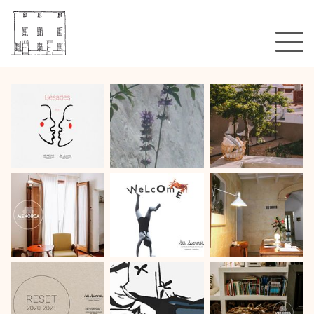
Un hotel?
Habitaciones & tarifas
Galería
Localización
Esto es todo?
Blog
Booking